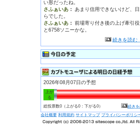
い形だったね。
さふぁいあ
：
あまり信用できないけど、日
らでした。
さふぁいあ
：
前場寄り付き後の上げ牽引役
と6758ソニーかな。
続きを読む
2026年08月07日の予想
上が
る
総投票数0（上がる0：下がる0）
続きを
会社概要
利用規約
サイトマップ
プライバシーポリシ