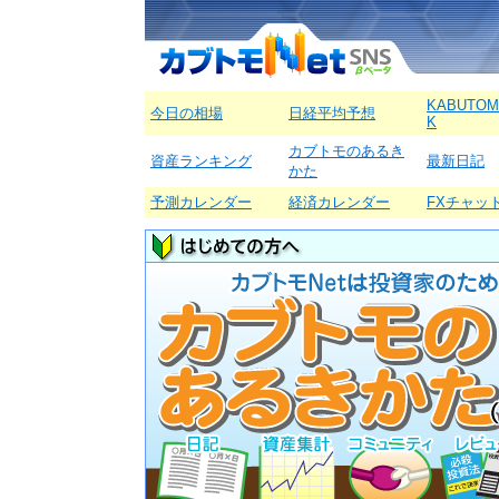
KABUTOM
今日の相場
日経平均予想
K
カブトモのあるき
資産ランキング
最新日記
かた
予測カレンダー
経済カレンダー
FXチャッ