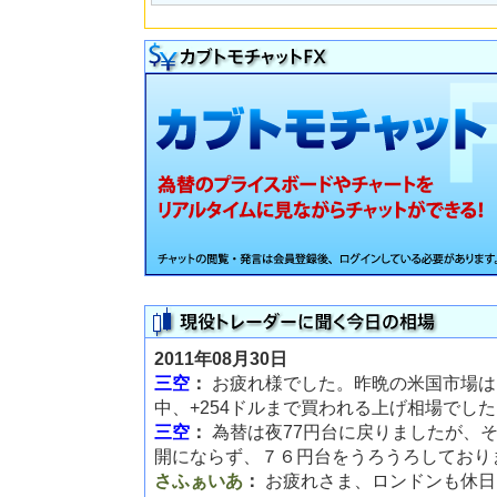
2011年08月30日
三空
：
お疲れ様でした。昨晩の米国市場は
中、+254ドルまで買われる上げ相場でし
三空
：
為替は夜77円台に戻りましたが、
開にならず、７６円台をうろうろしており
さふぁいあ
：
お疲れさま、ロンドンも休日