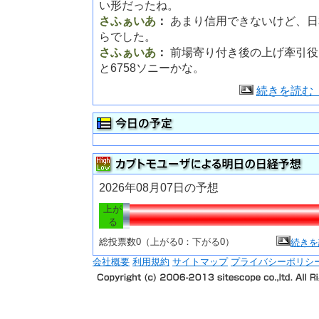
い形だったね。
さふぁいあ
：
あまり信用できないけど、日
らでした。
さふぁいあ
：
前場寄り付き後の上げ牽引役
と6758ソニーかな。
続きを読む
2026年08月07日の予想
上が
る
総投票数0（上がる0：下がる0）
続きを
会社概要
利用規約
サイトマップ
プライバシーポリシ