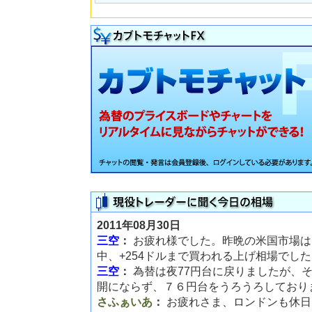
2011年08月30日
三空
：
お疲れ様でした。昨晩の米国市場は
中、+254ドルまで買われる上げ相場でし
三空
：
為替は夜77円台に戻りましたが、
開にならず、７６円台をうろうろしており
さふぁいあ
：
お疲れさま、ロンドンも休日