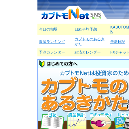
KABUTOM
今日の相場
日経平均予想
K
カブトモのあるき
資産ランキング
最新日記
かた
予測カレンダー
経済カレンダー
FXチャッ