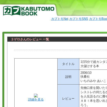
カブトモNet
カブトモSNS
カブトモBo
２ゲロさんのレビュー 一覧
1日5分で超カンタン
タイトル
大儲けする本
2006/10
扶桑社
説明
いちのみや あいこ
先物口座を開いた
シストレの何たる
を人生語るのに費
レビュー
詳細を見る
ＡＢＩ本を思い出
ろう。