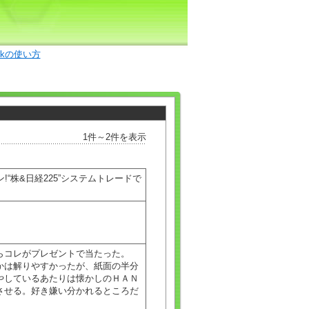
okの使い方
1件～2件を表示
!“株&日経225”システムトレードで
らコレがプレゼントで当たった。
かは解りやすかったが、紙面の半分
やしているあたりは懐かしのＨＡＮ
させる。好き嫌い分かれるところだ