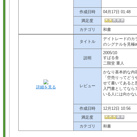
作成日時
04月17日 01:48
満足度
カテゴリ
和書
デイトレードのカ
タイトル
のシグナルを見極め
2005/10
すばる舎
説明
二階堂 重人
かなり基本的な内
「空売りってどう
せて書いてあると
レビュー
詳細を見る
入門書としてなら
いる人には向かな
作成日時
12月12日 10:56
満足度
カテゴリ
和書