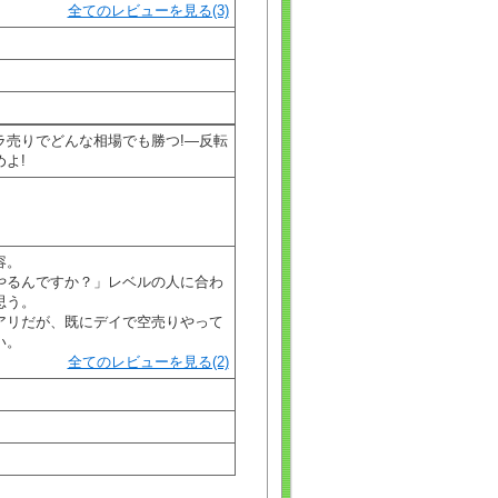
全てのレビューを見る(3)
ラ売りでどんな相場でも勝つ!―反転
よ!
容。
やるんですか？」レベルの人に合わ
思う。
アリだが、既にデイで空売りやって
い。
全てのレビューを見る(2)