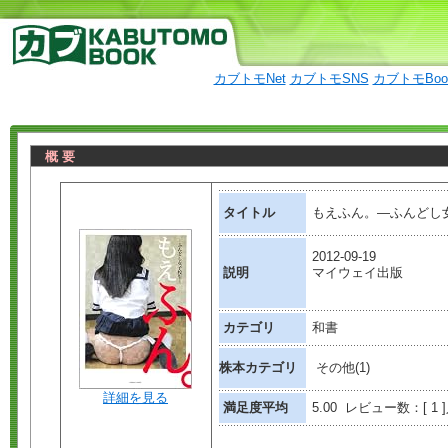
カブトモNet
カブトモSNS
カブトモBo
概 要
タイトル
もえふん。―ふんどし女
2012-09-19
説明
マイウェイ出版
カテゴリ
和書
株本カテゴリ
その他(1)
詳細を見る
満足度平均
5.00 レビュー数：[ 1 