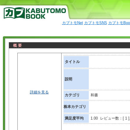
カブトモNet
カブトモSNS
カブトモBo
概 要
タイトル
説明
詳細を見る
カテゴリ
和書
株本カテゴリ
満足度平均
1.00 レビュー数：[ 1 