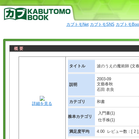
カブトモNet
カブトモSNS
カブトモBo
概 要
タイトル
波のうえの魔術師 (文春
2003-09
文藝春秋
説明
石田 衣良
カテゴリ
和書
詳細を見る
入門書(1)
株本カテゴリ
仕手株(1)
満足度平均
4.00 レビュー数：[ 2 