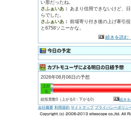
い形だったね。
さふぁいあ
：
あまり信用できないけど、日
らでした。
さふぁいあ
：
前場寄り付き後の上げ牽引役
と6758ソニーかな。
続きを読む
2026年08月06日の予想
上が
る
総投票数0（上がる0：下がる0）
続きを
会社概要
利用規約
サイトマップ
プライバシーポリシ