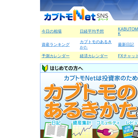
KABUTOM
今日の相場
日経平均予想
K
カブトモのあるき
資産ランキング
最新日記
かた
予測カレンダー
経済カレンダー
FXチャッ