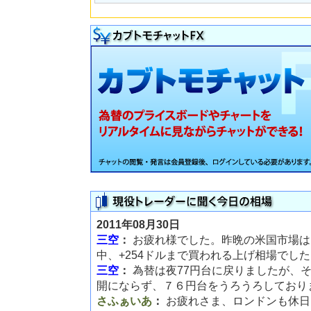
2011年08月30日
三空
：
お疲れ様でした。昨晩の米国市場は
中、+254ドルまで買われる上げ相場でし
三空
：
為替は夜77円台に戻りましたが、
開にならず、７６円台をうろうろしており
さふぁいあ
：
お疲れさま、ロンドンも休日