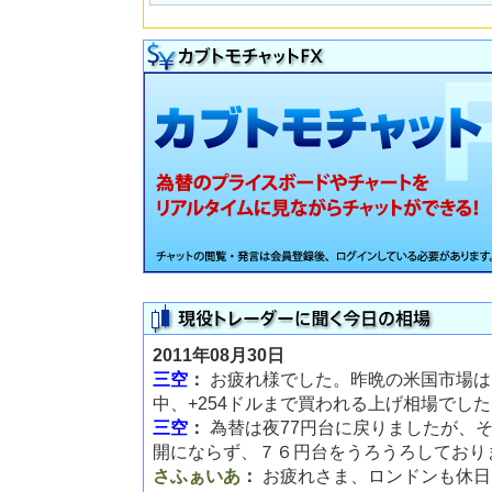
2011年08月30日
三空
：
お疲れ様でした。昨晩の米国市場は
中、+254ドルまで買われる上げ相場でし
三空
：
為替は夜77円台に戻りましたが、
開にならず、７６円台をうろうろしており
さふぁいあ
：
お疲れさま、ロンドンも休日