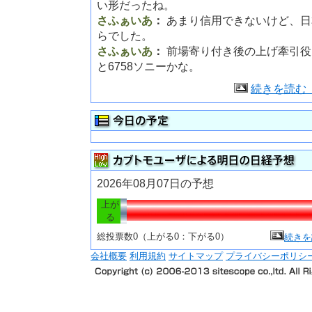
い形だったね。
さふぁいあ
：
あまり信用できないけど、日
らでした。
さふぁいあ
：
前場寄り付き後の上げ牽引役
と6758ソニーかな。
続きを読む
2026年08月07日の予想
上が
る
総投票数0（上がる0：下がる0）
続きを
会社概要
利用規約
サイトマップ
プライバシーポリシ