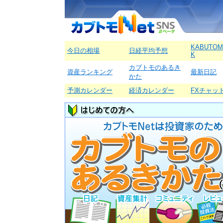
KABUTOM
今日の相場
日経平均予想
K
カブトモのあるき
資産ランキング
最新日記
かた
予測カレンダー
経済カレンダー
FXチャッ