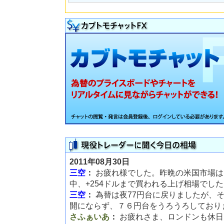
2011年08月30日
三空
：
お疲れ様でした。昨晩の米国市場は
中、+254ドルまで買われる上げ相場でし
三空
：
為替は夜77円台に戻りましたが、
開にならず、７６円台をうろうろしており
さふぁいあ
：
お疲れさま、ロンドンも休日