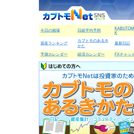
KABUTOM
今日の相場
日経平均予想
K
カブトモのあるき
資産ランキング
最新日記
かた
予測カレンダー
経済カレンダー
FXチャッ