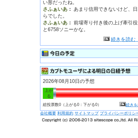
い形だったね。
さふぁいあ
：
あまり信用できないけど、日
らでした。
さふぁいあ
：
前場寄り付き後の上げ牽引役
と6758ソニーかな。
続きを読む
2026年08月10日の予想
上が
る
総投票数0（上がる0：下がる0）
続きを
会社概要
利用規約
サイトマップ
プライバシーポリシ