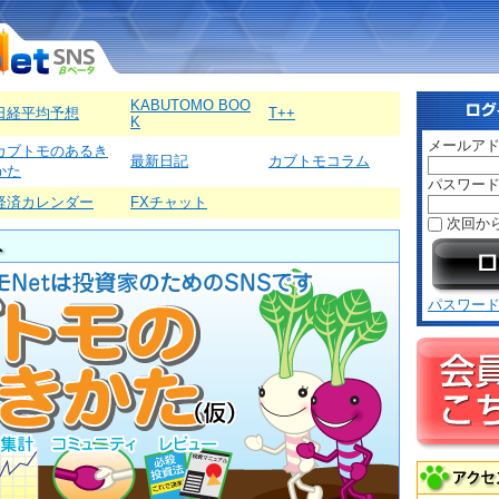
KABUTOMO BOO
日経平均予想
T++
K
メールア
カブトモのあるき
最新日記
カブトモコラム
かた
パスワー
経済カレンダー
FXチャット
次回か
パスワー