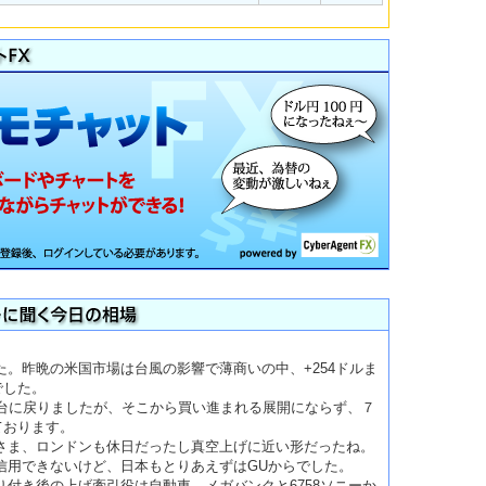
。昨晩の米国市場は台風の影響で薄商いの中、+254ドルま
でした。
円台に戻りましたが、そこから買い進まれる展開にならず、７
ております。
さま、ロンドンも休日だったし真空上げに近い形だったね。
信用できないけど、日本もとりあえずはGUからでした。
り付き後の上げ牽引役は自動車、メガバンクと6758ソニーか