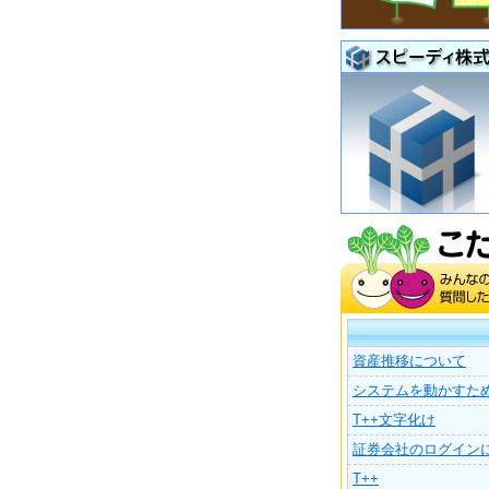
資産推移について
システムを動かすた
T++文字化け
証券会社のログイン
T++