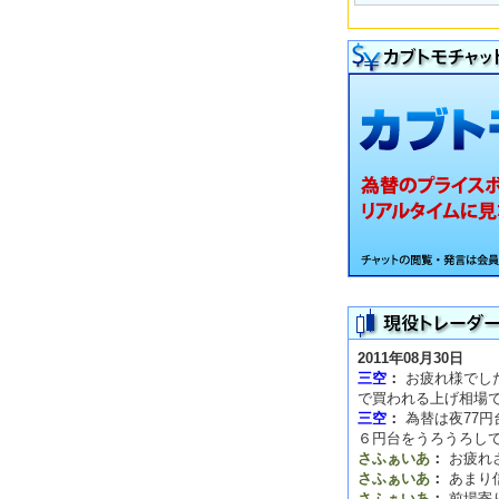
2011年08月30日
三空
：
お疲れ様でした
で買われる上げ相場
三空
：
為替は夜77
６円台をうろうろし
さふぁいあ
：
お疲れ
さふぁいあ
：
あまり
さふぁいあ
：
前場寄