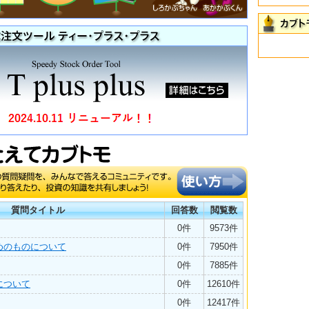
質問タイトル
回答数
閲覧数
0件
9573件
めのものについて
0件
7950件
0件
7885件
について
0件
12610件
0件
12417件