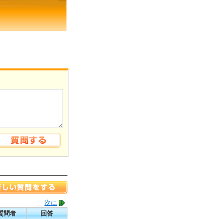
次に
質問者
回答