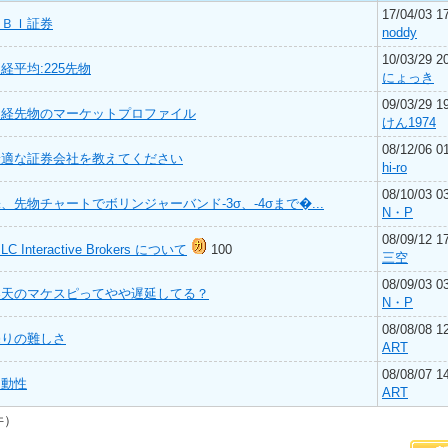
17/04/03 1
ＳＢＩ証券
noddy
10/03/29 2
経平均:225先物
にょっき
09/03/29 1
日経先物のマーケットプロファイル
けん1974
08/12/06 0
最適な証券会社を教えてください
hi-ro
08/10/03 0
、先物チャートでボリンジャーバンド-3σ、-4σまで�...
N・P
08/09/12 1
BLC Interactive Brokers について
100
三空
08/09/03 0
楽天のマケスピってやや遅延してる？
N・P
08/08/08 1
売りの難しさ
ART
08/08/07 1
連動性
ART
件）