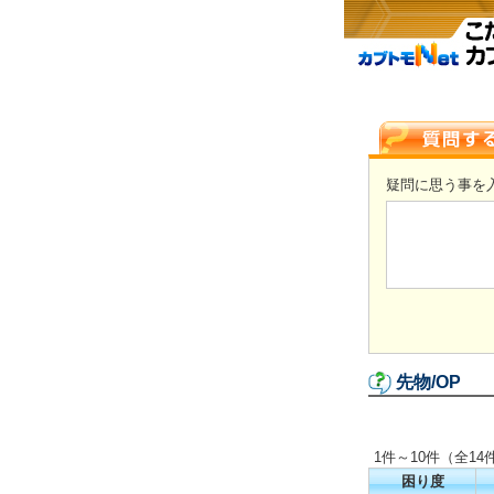
疑問に思う事を
先物/OP
1件～10件（全14
困り度