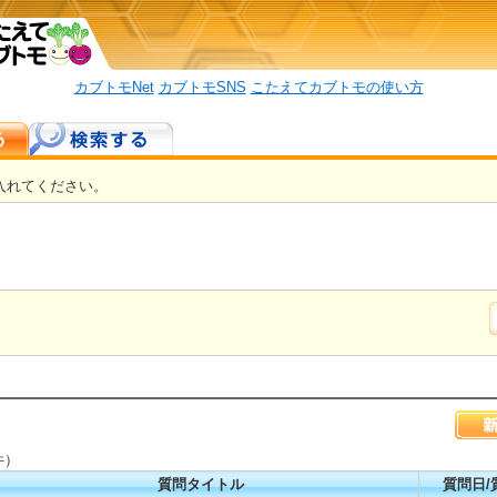
カブトモNet
カブトモSNS
こたえてカブトモの使い方
入れてください。
件）
質問タイトル
質問日/