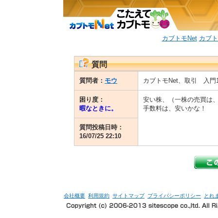
カブトモNet
カブト
質問
質問者：
モウ
カブトモNet、取引 入門
困り度：
安い株、（一株の売買は
暇なときに。
手数料は、安いかな！
質問投稿日時：
16/07/25 22:10
会社概要
利用規約
サイトマップ
プライバシーポリシー
とれ