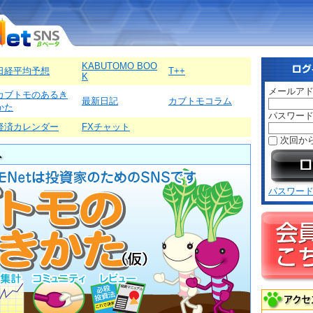
KABUTOMO BOO
日経平均予想
T++
K
メールア
カブトモのあるき
最新日記
カブトモコラム
かた
パスワー
経済カレンダー
FXチャット
次回か
パスワー