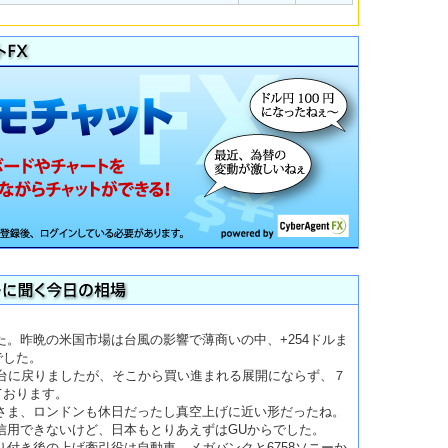
。昨晩の米国市場は台風の影響で薄商いの中、+254ドルま
でした。
円台に戻りましたが、そこから買い進まれる展開にならず、７
ております。
さま、ロンドンも休日だったし真空上げに近い形だったね。
信用できないけど、日本もとりあえずはGUからでした。
り付き後の上げ牽引役は自動車、メガバンクと6758ソニーか