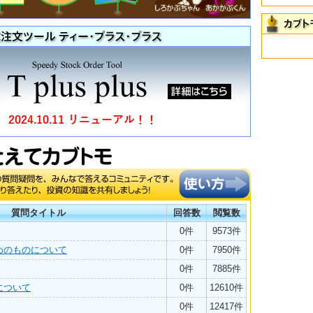
質問タイトル
回答数
閲覧数
0件
9573件
めのものについて
0件
7950件
0件
7885件
について
0件
12610件
0件
12417件