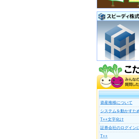
資産推移について
システムを動かすた
T++文字化け
証券会社のログイン
T++