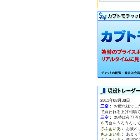
2011年08月30日
三空
：
お疲れ様でした
で買われる上げ相場
三空
：
為替は夜77
６円台をうろうろし
さふぁいあ
：
お疲れ
さふぁいあ
：
あまり
さふぁいあ
：
前場寄