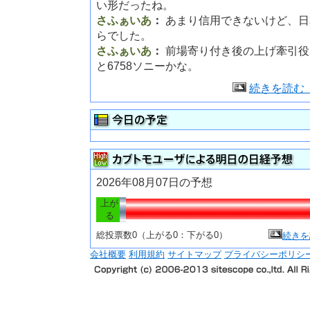
い形だったね。
さふぁいあ
：
あまり信用できないけど、日
らでした。
さふぁいあ
：
前場寄り付き後の上げ牽引役
と6758ソニーかな。
続きを読む
2026年08月07日の予想
上が
る
総投票数0（上がる0：下がる0）
続きを
会社概要
利用規約
サイトマップ
プライバシーポリシ