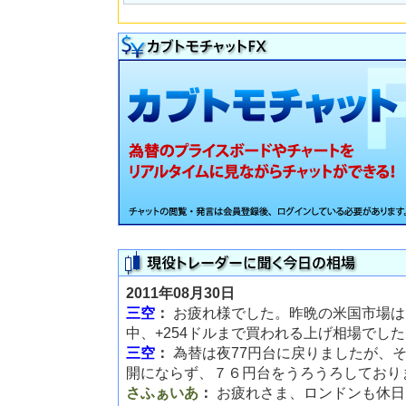
2011年08月30日
三空
：
お疲れ様でした。昨晩の米国市場は
中、+254ドルまで買われる上げ相場でし
三空
：
為替は夜77円台に戻りましたが、
開にならず、７６円台をうろうろしており
さふぁいあ
：
お疲れさま、ロンドンも休日