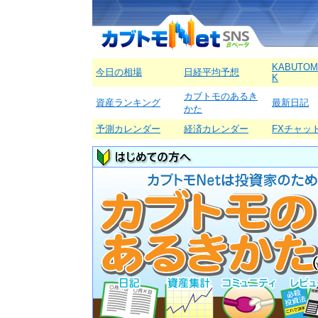
KABUTOM
今日の相場
日経平均予想
K
カブトモのあるき
資産ランキング
最新日記
かた
予測カレンダー
経済カレンダー
FXチャッ