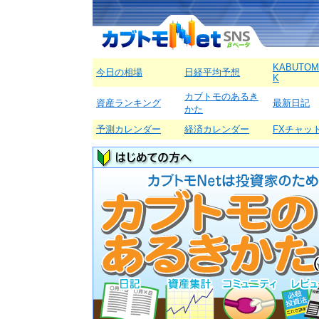
KABUTOM
今日の相場
日経平均予想
K
カブトモのあるき
資産ランキング
最新日記
かた
予測カレンダー
経済カレンダー
FXチャッ