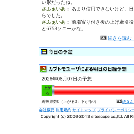
い形だったね。
さふぁいあ
：
あまり信用できないけど、日
らでした。
さふぁいあ
：
前場寄り付き後の上げ牽引役
と6758ソニーかな。
続きを読む
2026年08月07日の予想
上が
る
総投票数0（上がる0：下がる0）
続きを
会社概要
利用規約
サイトマップ
プライバシーポリシ