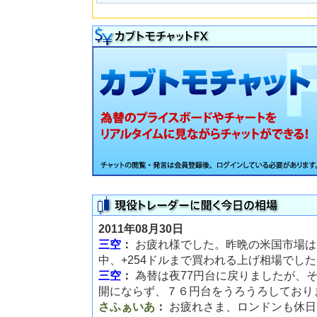
2011年08月30日
三空
：
お疲れ様でした。昨晩の米国市場は
中、+254ドルまで買われる上げ相場でし
三空
：
為替は夜77円台に戻りましたが、
開にならず、７６円台をうろうろしており
さふぁいあ
：
お疲れさま、ロンドンも休日