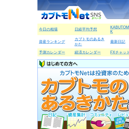
KABUTOM
今日の相場
日経平均予想
K
カブトモのあるき
資産ランキング
最新日記
かた
予測カレンダー
経済カレンダー
FXチャッ