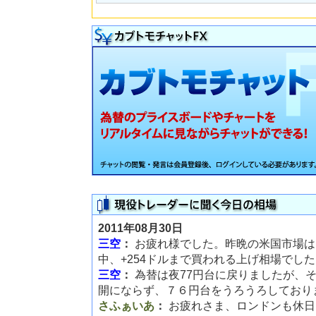
2011年08月30日
三空
：
お疲れ様でした。昨晩の米国市場は
中、+254ドルまで買われる上げ相場でし
三空
：
為替は夜77円台に戻りましたが、
開にならず、７６円台をうろうろしており
さふぁいあ
：
お疲れさま、ロンドンも休日