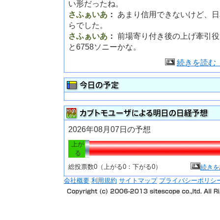
い形だったね。
さふぁいあ
：
あまり信用できないけど、日
らでした。
さふぁいあ
：
前場寄り付き後の上げ牽引役
と6758ソニーかな。
続きを読む
2026年08月07日の予想
上が
る
総投票数0（上がる0：下がる0）
続きを
会社概要
利用規約
サイトマップ
プライバシーポリシ