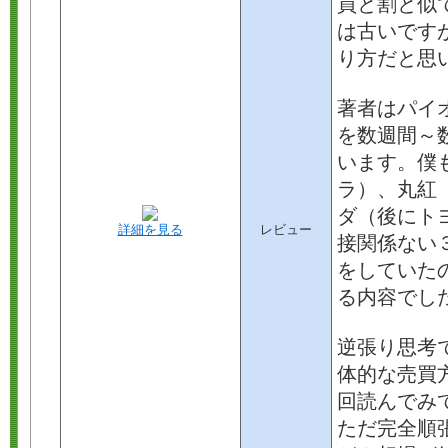
買と割と似
は古いです
り方だと思
著者はパイ
を数週間～
います。僕
ラ）、丸紅
ダ（後にト
詳細を見る
レビュー
接関係ない
をしていた
る内容でし
逆張り思考
体的な売買
回読んでみ
ただ完全順