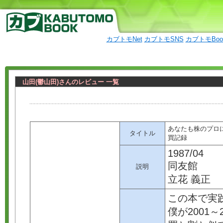
カブトモNet
カブトモSNS
カブトモBo
山田(鬱山田)さんのレビュー 一覧
あなたも株のプロ
タイトル
買記録
1987/04
同友館
説明
立花 義正
この本で実
僕が2001