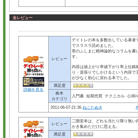
全レビュー
デイトレの本を多数出している著者
でスラスラ読めました。
章のふしまに精神論的なコラムを書
す。
レビュー
内容は値上がり率値下がり率上位銘
り・逆張りでしかけるという内容で
が少なく初心に戻れる本でした。
満足度
詳細を見る
株本
入門書 短期売買 テクニカル 心得
カテゴリ
2011-06-07-21:36
ねこたぬき
二階堂本は、どれも当たり障り無い
レビュー
かき集めただけに思える。
満足度