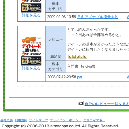
株本
カテゴリ
詳細を見る
2009-02-06-10:59
日向アズナブル流天大佐
とても読み易かったです。
１～２日あれば全部読めるかと。
レビュー
デイトレの基本が分かったような気
デイトレに転向したくなりましたっ
満足度
株本
入門書 短期売買
詳細を見る
カテゴリ
2008-07-12-20:58
pat
自分のレビュー一覧を見
会社概要
利用規約
サイトマップ
プライバシーポリシー
とれまがマネー