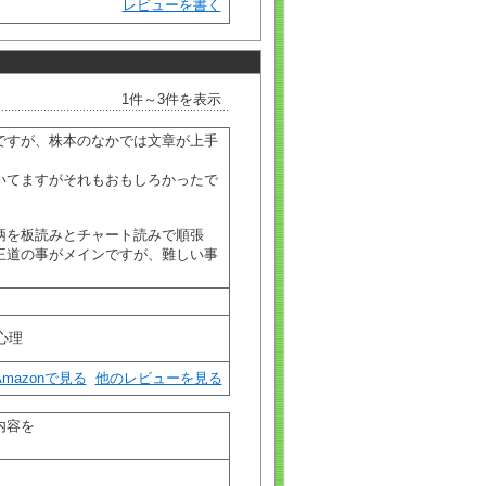
レビューを書く
1件～3件を表示
ですが、株本のなかでは文章が上手
いてますがそれもおもしろかったで
柄を板読みとチャート読みで順張
王道の事がメインですが、難しい事
/心理
Amazonで見る
他のレビューを見る
内容を