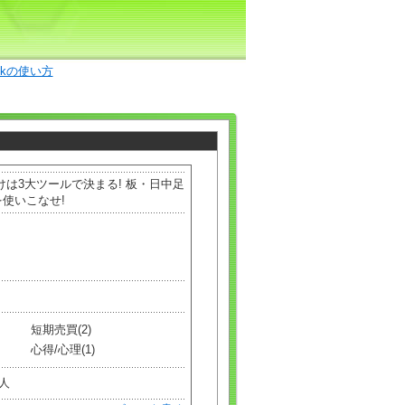
okの使い方
は3大ツールで決まる! 板・日中足
使いこなせ!
短期売買(2)
心得/心理(1)
]人