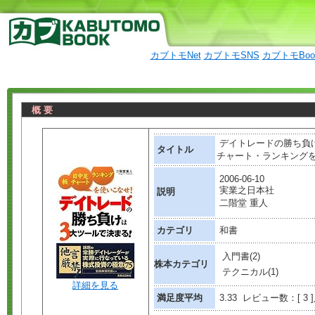
カブトモNet
カブトモSNS
カブトモBo
概 要
デイトレードの勝ち負け
タイトル
チャート・ランキングを
2006-06-10
実業之日本社
説明
二階堂 重人
カテゴリ
和書
入門書(2)
株本カテゴリ
テクニカル(1)
詳細を見る
満足度平均
3.33 レビュー数：[ 3 