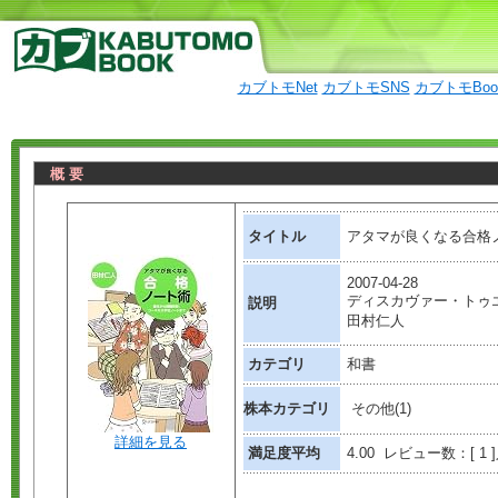
カブトモNet
カブトモSNS
カブトモBo
概 要
タイトル
アタマが良くなる合格
2007-04-28
ディスカヴァー・トゥ
説明
田村仁人
カテゴリ
和書
株本カテゴリ
その他(1)
詳細を見る
満足度平均
4.00 レビュー数：[ 1 