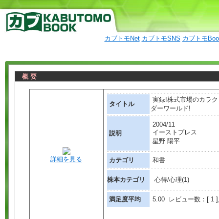
カブトモNet
カブトモSNS
カブトモBo
概 要
実録!株式市場のカラ
タイトル
ダーワールド!
2004/11
イーストプレス
説明
星野 陽平
詳細を見る
カテゴリ
和書
株本カテゴリ
心得/心理(1)
満足度平均
5.00 レビュー数：[ 1 