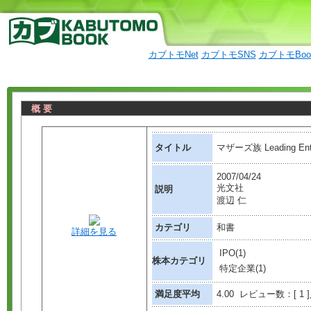
カブトモNet
カブトモSNS
カブトモBo
概 要
タイトル
マザーズ族 Leading Entre
2007/04/24
光文社
説明
渡辺 仁
カテゴリ
和書
詳細を見る
IPO(1)
株本カテゴリ
特定企業(1)
満足度平均
4.00 レビュー数：[ 1 