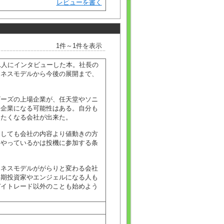
レビューを書く
1件～1件を表示
1人にインタビューした本。社長の
ジネスモデルから今後の展開まで、
ーズの上場企業が、任天堂やソニ
る企業になる可能性はある。自分も
したくなる会社が出来た。
しても会社の内容より値動きの方
をやっているかは投機に参加する条
ネスモデルががらりと変わる会社
長期投資家やエンジェルになる人も
デイトレード以外のことも始めよう