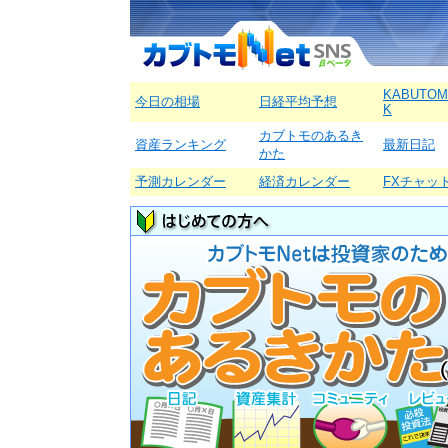
KABUTOM
今日の相場
日経平均予想
K
カブトモのあるき
資産ランキング
最新日記
かた
予測カレンダー
経済カレンダー
FXチャッ