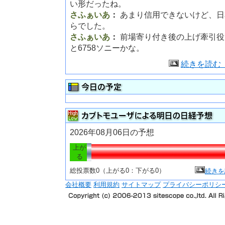
い形だったね。
さふぁいあ
：
あまり信用できないけど、日
らでした。
さふぁいあ
：
前場寄り付き後の上げ牽引役
と6758ソニーかな。
続きを読む
2026年08月06日の予想
上が
る
総投票数0（上がる0：下がる0）
続きを
会社概要
利用規約
サイトマップ
プライバシーポリシ