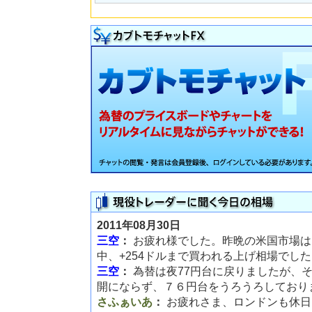
2011年08月30日
三空
：
お疲れ様でした。昨晩の米国市場は
中、+254ドルまで買われる上げ相場でし
三空
：
為替は夜77円台に戻りましたが、
開にならず、７６円台をうろうろしており
さふぁいあ
：
お疲れさま、ロンドンも休日