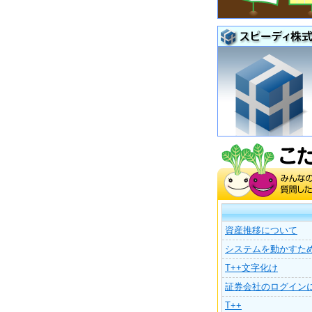
資産推移について
システムを動かすた
T++文字化け
証券会社のログイン
T++