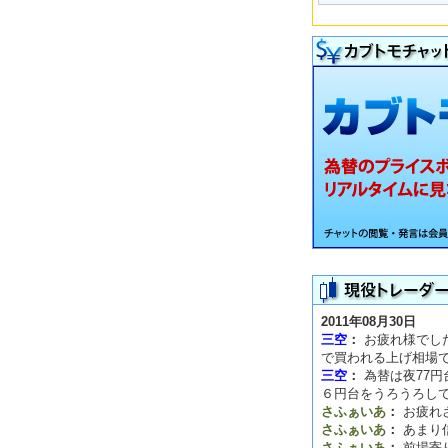
2011年08月30日
三空
：
お疲れ様でした
で買われる上げ相場
三空
：
為替は夜77
６円台をうろうろし
さふぁいあ
：
お疲れ
さふぁいあ
：
あまり
さふぁいあ
：
前場寄