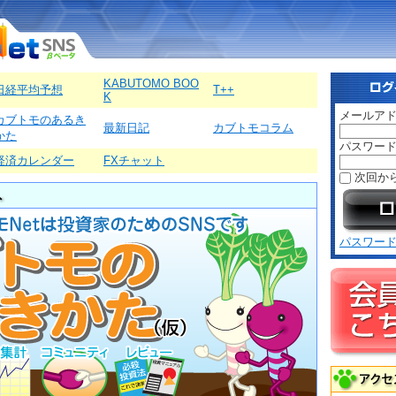
KABUTOMO BOO
日経平均予想
T++
K
メールア
カブトモのあるき
最新日記
カブトモコラム
かた
パスワー
経済カレンダー
FXチャット
次回か
パスワー