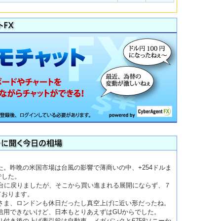
。昨晩の米国市場は台風の影響で薄商いの中、+254ドルま
でした。
円台に戻りましたが、そこから買い進まれる展開にならず、７
ております。
さま、ロンドンも休日だったし真空上げに近い形だったね。
信用できないけど、日本もとりあえずはGUからでした。
り付き後の上げ牽引役は自動車、メガバンクと6758ソニーか